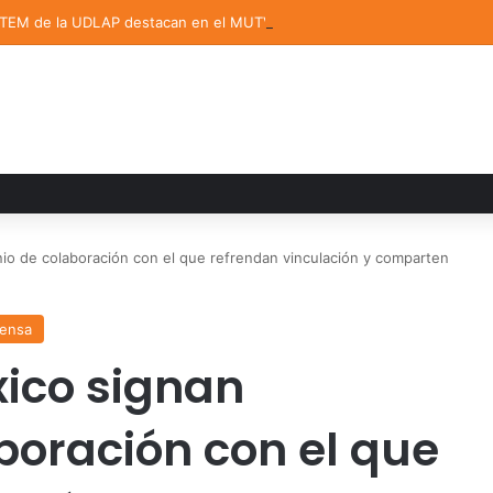
STEM de la UDLAP destacan en el MUTVI 2026
o de colaboración con el que refrendan vinculación y comparten
rensa
ico signan
boración con el que