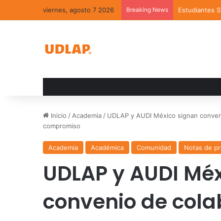
viernes, agosto 7 2026
Breaking News
Estudiantes 
Inicio
/
Academia
/
UDLAP y AUDI México signan conveni
compromiso
Academia
Académica
Comunidad
Notas de p
UDLAP y AUDI Méx
convenio de cola