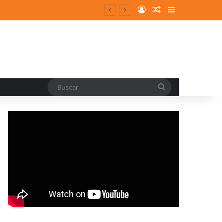
Log In
Random Article
Sidebar
Buscar