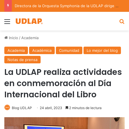
Directora de la Orquesta Symphonia de la UDLAP dirige agrupaciones de talla nacional e internacional
Menu
B
Inicio
/
Academia
Academia
Académica
Comunidad
Lo mejor del blog
Notas de prensa
La UDLAP realiza actividades
en conmemoración al Día
Internacional del Libro
Blog UDLAP
24 abril, 2023
2 minutos de lectura