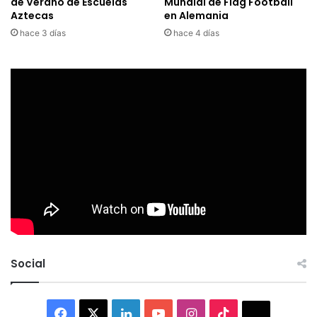
de Verano de Escuelas
Mundial de Flag Football
Aztecas
en Alemania
hace 3 días
hace 4 días
Social
Facebook
X
LinkedIn
YouTube
Instagram
TikTok
Thread