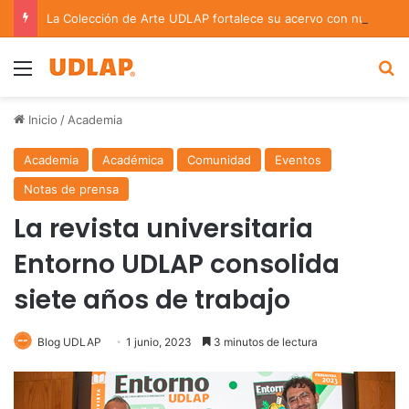
La Colección de Arte UDLAP fortalece su acervo con nuevas obras de artistas emergentes y consolidados
Menu
B
Inicio
/
Academia
Academia
Académica
Comunidad
Eventos
Notas de prensa
La revista universitaria
Entorno UDLAP consolida
siete años de trabajo
Blog UDLAP
1 junio, 2023
3 minutos de lectura