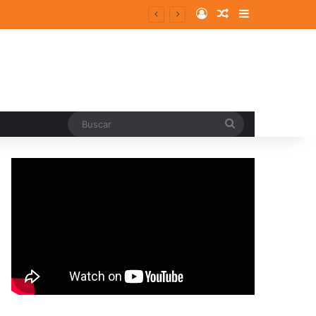
Log In
Random Article
Sidebar
Buscar