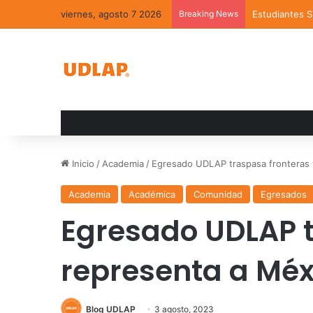
viernes, agosto 7 2026
Breaking News
Estudiantes 
Inicio
/
Academia
/
Egresado UDLAP traspasa fronteras 
Academia
Académica
Comunidad
Egresados
Egresado UDLAP t
representa a Mé
Blog UDLAP
3 agosto, 2023