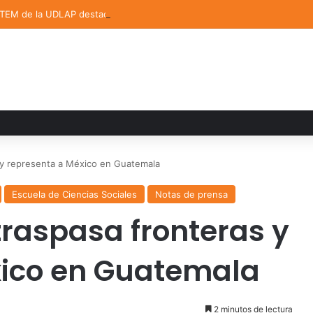
STEM de la UDLAP destacan en el MUTVI 2026
y representa a México en Guatemala
Escuela de Ciencias Sociales
Notas de prensa
raspasa fronteras y
xico en Guatemala
2 minutos de lectura