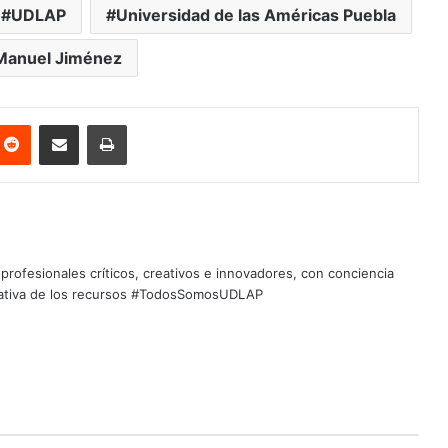
UDLAP
Universidad de las Américas Puebla
 Manuel Jiménez
nterest
Reddit
Share via Email
Print
profesionales críticos, creativos e innovadores, con conciencia
quitativa de los recursos #TodosSomosUDLAP