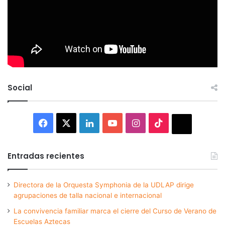
Social
Facebook
X
LinkedIn
YouTube
Instagram
TikTok
Thread
Entradas recientes
Directora de la Orquesta Symphonia de la UDLAP dirige
agrupaciones de talla nacional e internacional
La convivencia familiar marca el cierre del Curso de Verano de
Escuelas Aztecas