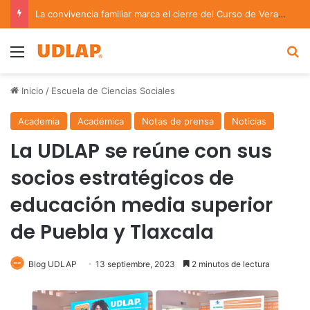
La convivencia familiar marca el cierre del Curso de Verano de Escuelas Aztecas
Menu
B
Inicio
/
Escuela de Ciencias Sociales
Academia
Académica
Notas de prensa
Noticias
La UDLAP se reúne con sus
socios estratégicos de
educación media superior
de Puebla y Tlaxcala
Blog UDLAP
13 septiembre, 2023
2 minutos de lectura