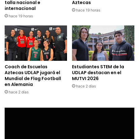
talla nacional e
Aztecas
internacional
hace 19 horas
hace 19 horas
Coach de Escuelas
Estudiantes STEM de la
Aztecas UDLAP jugará el
UDLAP destacan en el
Mundial de Flag Football
MUTVI 2026
en Alemania
hace 2 días
hace 2 días