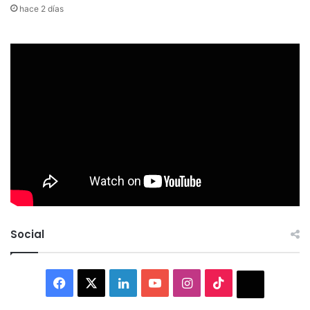
hace 2 días
Social
Facebook
X
LinkedIn
YouTube
Instagram
TikTok
Thread