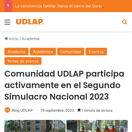
La convivencia familiar marca el cierre del Curso de Verano de Escuelas Aztecas
Menu
B
Inicio
/
Academia
Academia
Académica
Comunidad
Eventos
Notas de prensa
Comunidad UDLAP participa
activamente en el Segundo
Simulacro Nacional 2023
Blog UDLAP
19 septiembre, 2023
1 minuto de lectura