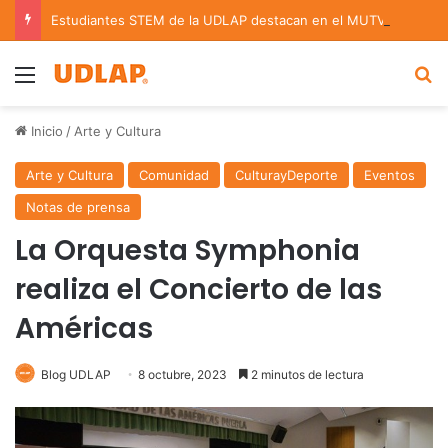
Estudiantes STEM de la UDLAP destacan en el MUTVI 2026
Menu
B
Inicio
/
Arte y Cultura
Arte y Cultura
Comunidad
CulturayDeporte
Eventos
Notas de prensa
La Orquesta Symphonia
realiza el Concierto de las
Américas
Blog UDLAP
8 octubre, 2023
2 minutos de lectura