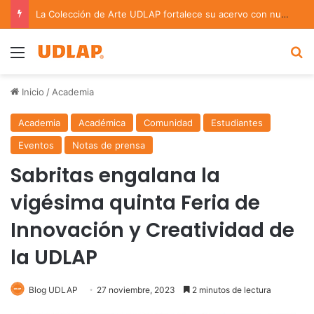
La Colección de Arte UDLAP fortalece su acervo con nuevas obras de artistas emergentes y consolidados
Menu
B
Inicio
/
Academia
Academia
Académica
Comunidad
Estudiantes
Eventos
Notas de prensa
Sabritas engalana la
vigésima quinta Feria de
Innovación y Creatividad de
la UDLAP
Blog UDLAP
27 noviembre, 2023
2 minutos de lectura