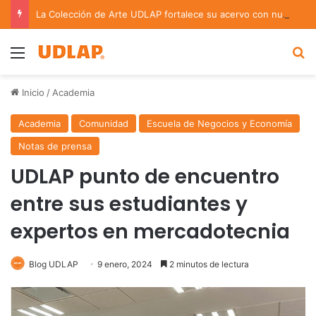
La Colección de Arte UDLAP fortalece su acervo con nuevas obras de artistas emergentes y consolidados
Menu
B
Inicio
/
Academia
Academia
Comunidad
Escuela de Negocios y Economía
Notas de prensa
UDLAP punto de encuentro
entre sus estudiantes y
expertos en mercadotecnia
Blog UDLAP
9 enero, 2024
2 minutos de lectura