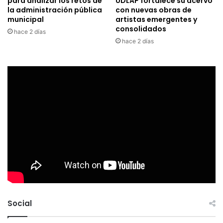
para analizar los retos de
UDLAP fortalece su acervo
la administración pública
con nuevas obras de
municipal
artistas emergentes y
consolidados
hace 2 días
hace 2 días
Social