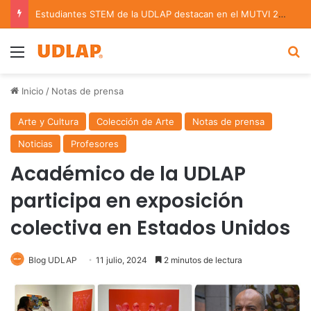
Estudiantes STEM de la UDLAP destacan en el MUTVI 2026
Menu
B
Inicio
/
Notas de prensa
Arte y Cultura
Colección de Arte
Notas de prensa
Noticias
Profesores
Académico de la UDLAP
participa en exposición
colectiva en Estados Unidos
Blog UDLAP
11 julio, 2024
2 minutos de lectura