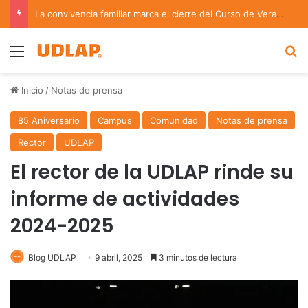
La convivencia familiar marca el cierre del Curso de Verano de Escuelas Aztecas
Menu
B
Inicio
/
Notas de prensa
85 Aniversario
Campus
Comunidad
Notas de prensa
Rector
UDLAP
El rector de la UDLAP rinde su
informe de actividades
2024-2025
Blog UDLAP
9 abril, 2025
3 minutos de lectura