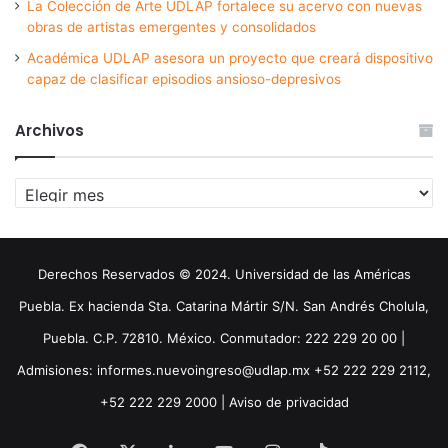
La Colección de Arte UDLAP fortalece su acervo con nuevas
obras de artistas emergentes y consolidados
Académica UDLAP asesora un proyecto que creará dispositivo
capaz de clasificar episodios ansioso-depresivos
Archivos
Archivos
Derechos Reservados © 2024. Universidad de las Américas
Puebla. Ex hacienda Sta. Catarina Mártir S/N. San Andrés Cholula,
Puebla. C.P. 72810. México. Conmutador: 222 229 20 00 |
Admisiones: informes.nuevoingreso@udlap.mx +52 222 229 2112,
+52 222 229 2000 |
Aviso de privacidad