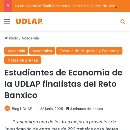
La convivencia familiar marca el cierre del Curso de Verano de Escuelas Aztecas
Menu
B
Inicio
/
Academia
Academia
Académica
Escuela de Negocios y Economía
Notas de prensa
Estudiantes de Economía de
la UDLAP finalistas del Reto
Banxico
Blog UDLAP
22 junio, 2025
3 minutos de lectura
·
Presentaron uno de los tres mejores proyectos de
investigación de entre más de 290 trabajos postulantes.