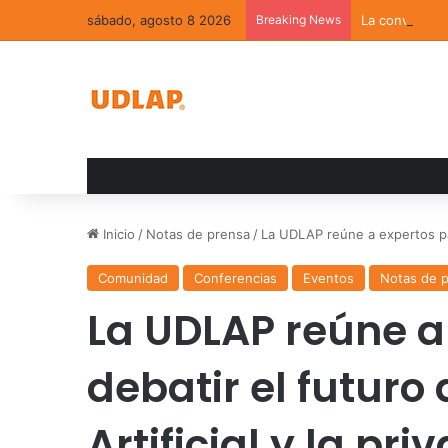
sábado, agosto 8 2026
Breaking News
La convivenci
Inicio
/
Notas de prensa
/
La UDLAP reúne a expertos para 
Comunidad
Conferencias
Eventos
Notas de 
La UDLAP reúne a
debatir el futuro 
Artificial y la pr