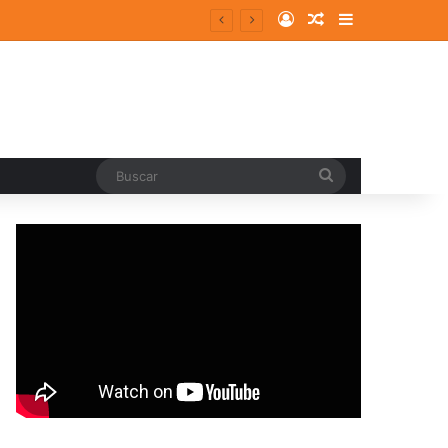
Log In
Random Article
Sidebar
Buscar