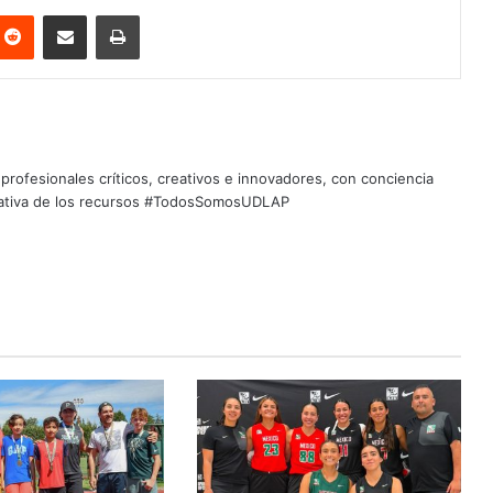
nterest
Reddit
Share via Email
Print
profesionales críticos, creativos e innovadores, con conciencia
quitativa de los recursos #TodosSomosUDLAP