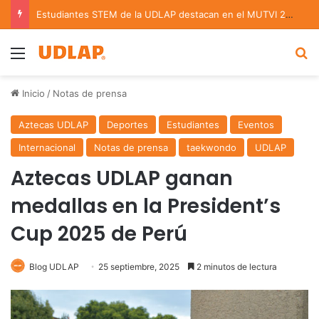
Estudiantes STEM de la UDLAP destacan en el MUTVI 2026
Menu
B
Inicio
/
Notas de prensa
Aztecas UDLAP
Deportes
Estudiantes
Eventos
Internacional
Notas de prensa
taekwondo
UDLAP
Aztecas UDLAP ganan
medallas en la President’s
Cup 2025 de Perú
Blog UDLAP
25 septiembre, 2025
2 minutos de lectura