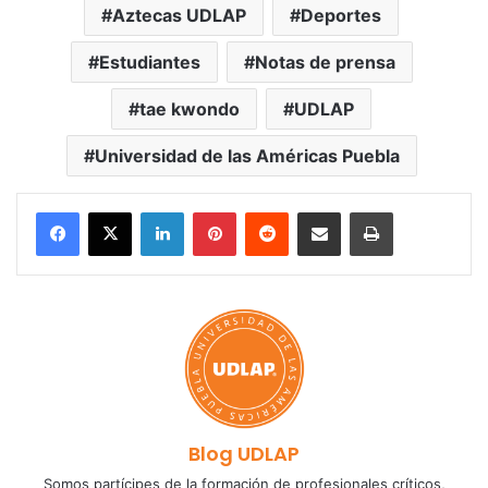
Aztecas UDLAP
Deportes
Estudiantes
Notas de prensa
tae kwondo
UDLAP
Universidad de las Américas Puebla
LinkedIn
Pinterest
Reddit
Share via Email
Print
Blog UDLAP
Somos partícipes de la formación de profesionales críticos,