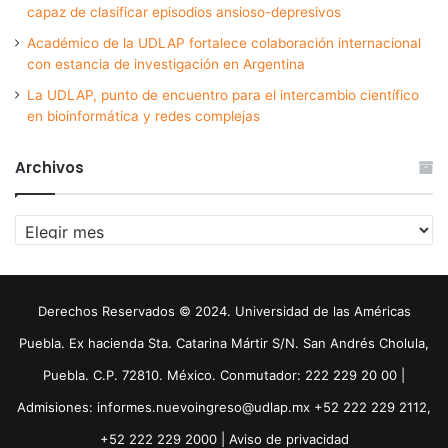
capaz de clasificar episodios ansioso-depresivos
Académico de la UDLAP fortalece colaboración internacional
con estancia de investigación en Argentina
La UDLAP, punto de encuentro para el intercambio científico
en bioinformática y redes complejas
Archivos
Archivos
Derechos Reservados © 2024. Universidad de las Américas
Puebla. Ex hacienda Sta. Catarina Mártir S/N. San Andrés Cholula,
Puebla. C.P. 72810. México. Conmutador: 222 229 20 00 |
Admisiones: informes.nuevoingreso@udlap.mx +52 222 229 2112,
+52 222 229 2000 |
Aviso de privacidad