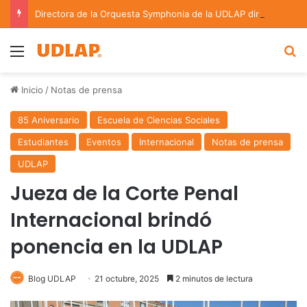
Directora de la Orquesta Symphonia de la UDLAP dirige agrupaciones de talla nacional e internacional
Menu
B
Inicio
/
Notas de prensa
85 Aniversario
Escuela de Ciencias Sociales
Estudiantes
Eventos
Internacional
Notas de prensa
UDLAP
Jueza de la Corte Penal
Internacional brindó
ponencia en la UDLAP
Blog UDLAP
21 octubre, 2025
2 minutos de lectura