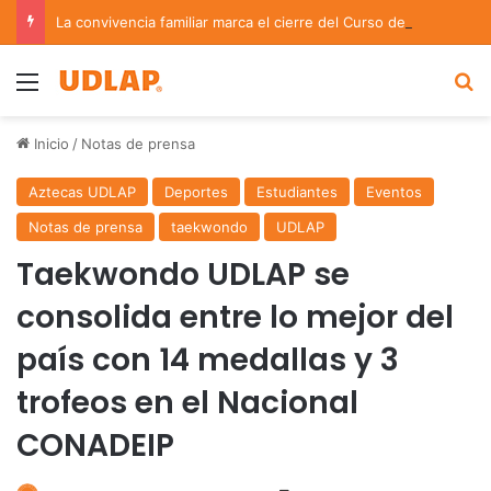
La convivencia familiar marca el cierre del Curso de Verano de Escuelas Aztecas
Menu
B
Inicio
/
Notas de prensa
Aztecas UDLAP
Deportes
Estudiantes
Eventos
Notas de prensa
taekwondo
UDLAP
Taekwondo UDLAP se
consolida entre lo mejor del
país con 14 medallas y 3
trofeos en el Nacional
CONADEIP