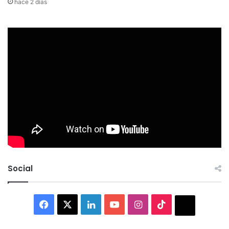
hace 2 días
Social
Facebook
X
LinkedIn
YouTube
Instagram
TikTok
Thread