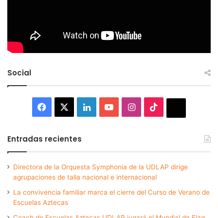
Social
Facebook
X
LinkedIn
YouTube
Instagram
TikTok
Thread
Entradas recientes
Directora de la Orquesta Symphonia de la UDLAP dirige
agrupaciones de talla nacional e internacional
La convivencia familiar marca el cierre del Curso de Verano de
Escuelas Aztecas
Coach de Escuelas Aztecas UDLAP jugará el Mundial de Flag