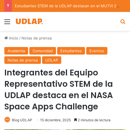
Estudiantes STEM de la UDLAP destacan en el MUTVI 2026
Menu
B
Inicio
/
Notas de prensa
Academia
Comunidad
Estudiantes
Eventos
Notas de prensa
UDLAP
Integrantes del Equipo
Representativo STEM de la
UDLAP destaca en el NASA
Space Apps Challenge
Blog UDLAP
15 diciembre, 2025
2 minutos de lectura