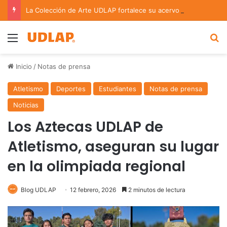
La Colección de Arte UDLAP fortalece su acervo con nuevas obras de artistas emergentes y consolidados
Menu
B
Inicio
/
Notas de prensa
Atletismo
Deportes
Estudiantes
Notas de prensa
Noticias
Los Aztecas UDLAP de
Atletismo, aseguran su lugar
en la olimpiada regional
Blog UDLAP
12 febrero, 2026
2 minutos de lectura