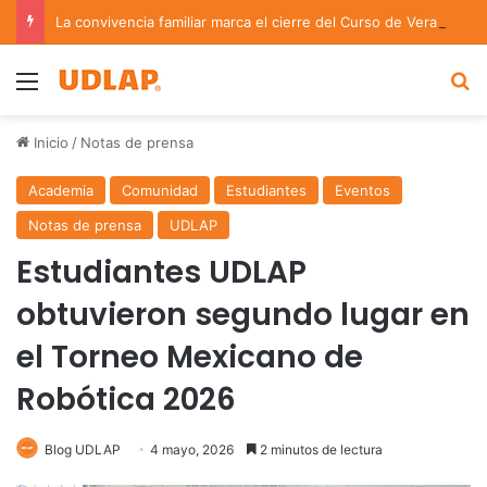
La convivencia familiar marca el cierre del Curso de Verano de Escuelas Aztecas
Menu
B
Inicio
/
Notas de prensa
Academia
Comunidad
Estudiantes
Eventos
Notas de prensa
UDLAP
Estudiantes UDLAP
obtuvieron segundo lugar en
el Torneo Mexicano de
Robótica 2026
Blog UDLAP
4 mayo, 2026
2 minutos de lectura