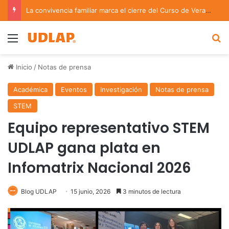
La convivencia familiar marca el cierre del Curso de Verano de Escuelas Aztecas
Menu
B
Inicio
/
Notas de prensa
Académica
Eventos
Investigación
Notas de prensa
STEM
Equipo representativo STEM
UDLAP gana plata en
Infomatrix Nacional 2026
Blog UDLAP
15 junio, 2026
3 minutos de lectura