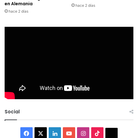
en Alemania
hace 2 días
hace 2 días
Social
Facebook
X
LinkedIn
YouTube
Instagram
TikTok
Thread