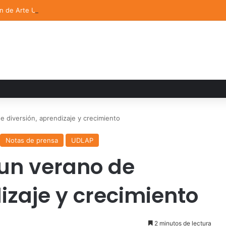
ón de Arte UDLAP fortalece su acervo con nuevas obras de artistas em
 diversión, aprendizaje y crecimiento
Notas de prensa
UDLAP
 un verano de
izaje y crecimiento
2 minutos de lectura