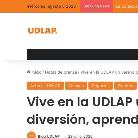
miércoles, agosto 5 2026
Breaking News
La Colecci
Inicio
/
Notas de prensa
/
Vive en la UDLAP un verano de
Aztecas UDLAP
Campus
Deportes
Eventos
Vive en la UDLAP
diversión, aprend
Blog UDLAP
29 junio, 2026