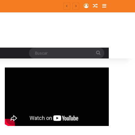
Log In
Random Article
Sidebar
Buscar