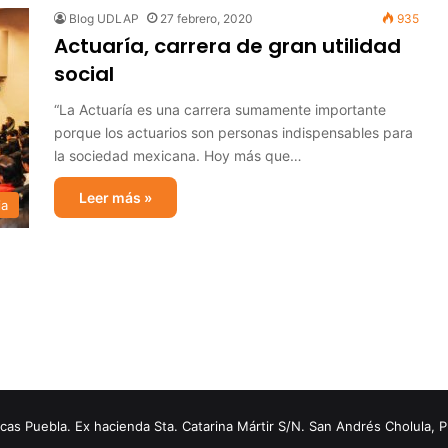
Blog UDLAP
27 febrero, 2020
935
Actuaría, carrera de gran utilidad
social
“La Actuaría es una carrera sumamente importante
porque los actuarios son personas indispensables para
la sociedad mexicana. Hoy más que…
Leer más »
ia
s Puebla. Ex hacienda Sta. Catarina Mártir S/N. San Andrés Cholula, 