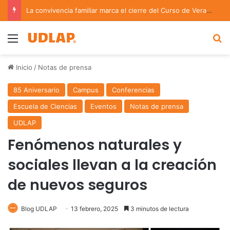
La convivencia familiar marca el cierre del Curso de Verano de Escuelas Aztecas
Menu
B
Inicio
/
Notas de prensa
85 Aniversario
Campus
Conferencias
Escuela de Ciencias
Eventos
Notas de prensa
UDLAP
Fenómenos naturales y
sociales llevan a la creación
de nuevos seguros
Blog UDLAP
13 febrero, 2025
3 minutos de lectura