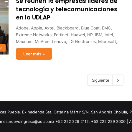
Se reúnen 16 empresas líderes de
tecnología y telecomunicaciones
en la UDLAP
Adobe, Apple, Axtel, Blackboard, Blue Coat, EMC,
Extreme Networks, Fortinet, Huawei, HP, IBM, Intel,
Maxcom, McAfee, Lenovo, LG Electronics, Microsoft,…
ca
Leer más »
Siguiente
s Puebla. Ex hacienda Sta. Catarina Mártir S/N. San Andrés Cholula, 
ormes.nuevoingreso@udlap.mx +52 222 229 2112, +52 222 229 2000 |
A