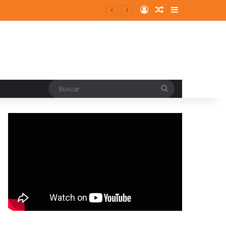
Log In
Random Article
Sidebar
Buscar