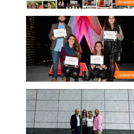
Academ
Academ