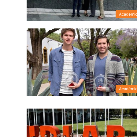
Académi
Académi