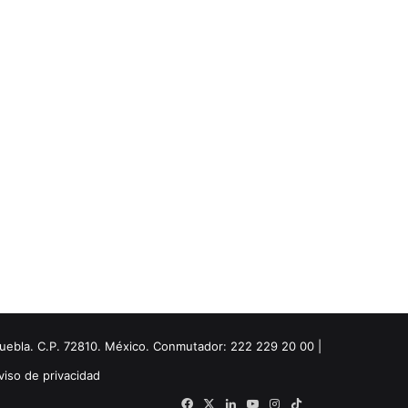
Puebla. C.P. 72810. México. Conmutador: 222 229 20 00 |
viso de privacidad
Facebook
X
LinkedIn
YouTube
Instagram
TikTok
Threads