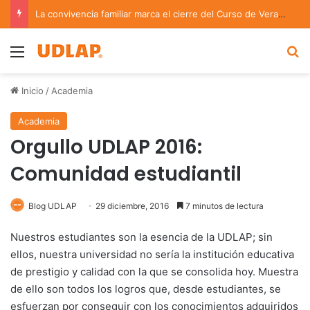
La convivencia familiar marca el cierre del Curso de Verano de Escuelas Aztecas
Menu
B
Inicio
/
Academia
Academia
Orgullo UDLAP 2016:
Comunidad estudiantil
Blog UDLAP
29 diciembre, 2016
7 minutos de lectura
Nuestros estudiantes son la esencia de la UDLAP; sin
ellos, nuestra universidad no sería la institución educativa
de prestigio y calidad con la que se consolida hoy. Muestra
de ello son todos los logros que, desde estudiantes, se
esfuerzan por conseguir con los conocimientos adquiridos