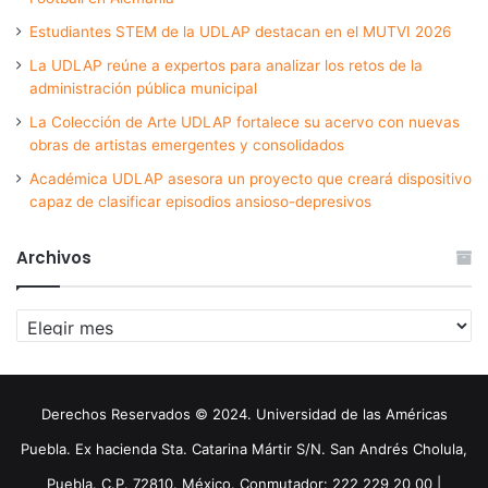
Estudiantes STEM de la UDLAP destacan en el MUTVI 2026
La UDLAP reúne a expertos para analizar los retos de la
administración pública municipal
La Colección de Arte UDLAP fortalece su acervo con nuevas
obras de artistas emergentes y consolidados
Académica UDLAP asesora un proyecto que creará dispositivo
capaz de clasificar episodios ansioso-depresivos
Archivos
Archivos
Derechos Reservados © 2024. Universidad de las Américas
Puebla. Ex hacienda Sta. Catarina Mártir S/N. San Andrés Cholula,
Puebla. C.P. 72810. México. Conmutador: 222 229 20 00 |