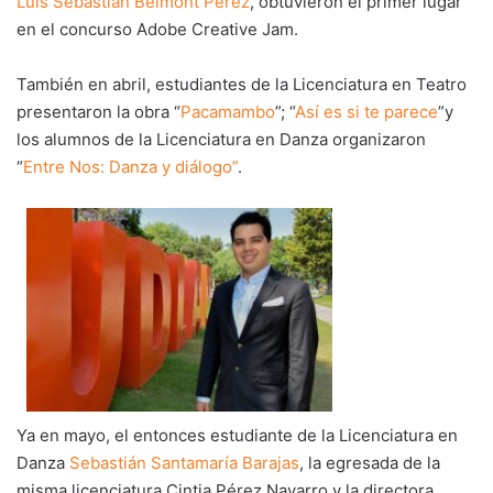
Luis Sebastián Belmont Pérez
, obtuvieron el primer lugar
en el concurso Adobe Creative Jam.
También en abril, estudiantes de la Licenciatura en Teatro
presentaron la obra “
Pacamambo
”; “
Así es si te parece
”y
los alumnos de la Licenciatura en Danza organizaron
“
Entre Nos: Danza y diálogo”
.
Ya en mayo, el entonces estudiante de la Licenciatura en
Danza
Sebastián Santamaría Barajas
, la egresada de la
misma licenciatura Cintia Pérez Navarro y la directora