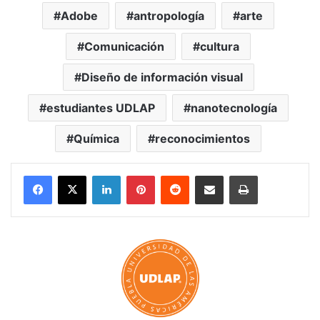
Adobe
antropología
arte
Comunicación
cultura
Diseño de información visual
estudiantes UDLAP
nanotecnología
Química
reconocimientos
LinkedIn
Pinterest
Reddit
Share via Email
Print