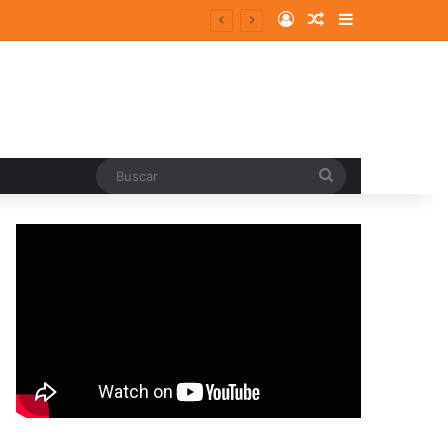
Log In
Random Article
Sidebar
Buscar