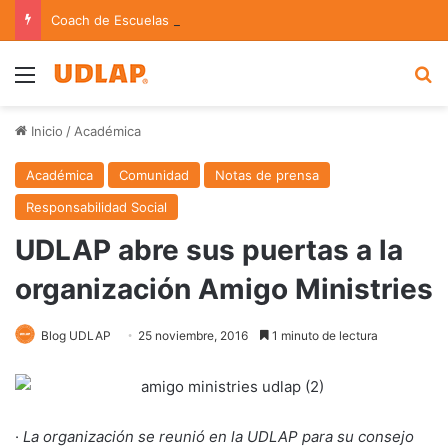
Coach de Escuelas Aztecas UDLAP jugará el Mundial de Flag Football en Alemania
Menu
B
Inicio
/
Académica
Académica
Comunidad
Notas de prensa
Responsabilidad Social
UDLAP abre sus puertas a la
organización Amigo Ministries
Blog UDLAP
25 noviembre, 2016
1 minuto de lectura
·
La organización se reunió en la UDLAP para su consejo