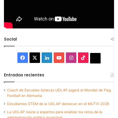
Social
Facebook
X
LinkedIn
YouTube
Instagram
TikTok
Thread
Entradas recientes
Coach de Escuelas Aztecas UDLAP jugará el Mundial de Flag
Football en Alemania
Estudiantes STEM de la UDLAP destacan en el MUTVI 2026
La UDLAP reúne a expertos para analizar los retos de la
administración pública municipal