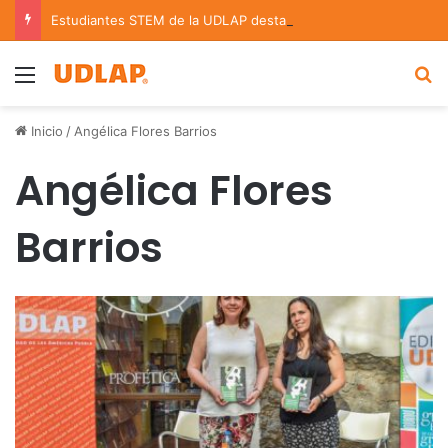
Estudiantes STEM de la UDLAP destacan en el MUTVI 2026
Menu
B
Inicio
/
Angélica Flores Barrios
Angélica Flores
Barrios