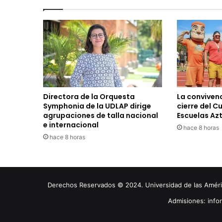
Directora de la Orquesta
La convivenc
Symphonia de la UDLAP dirige
cierre del C
agrupaciones de talla nacional
Escuelas Az
e internacional
hace 8 horas
hace 8 horas
Derechos Reservados © 2024. Universidad de las América
Admisiones: inf