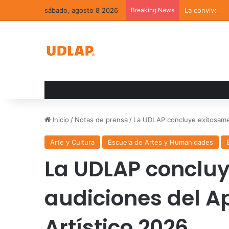
sábado, agosto 8 2026
Breaking News
La convivenci
Inicio
/
Notas de prensa
/
La UDLAP concluye exitosamen
Arte y Cultura
Escuela de Artes y Humanidades
La UDLAP concluy
audiciones del A
Artístico 2026