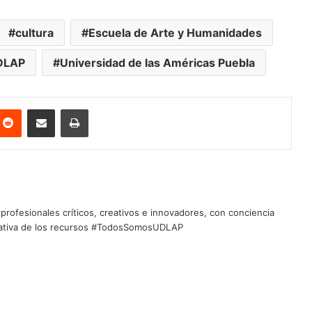
cultura
Escuela de Arte y Humanidades
DLAP
Universidad de las Américas Puebla
nterest
Reddit
Share via Email
Print
profesionales críticos, creativos e innovadores, con conciencia
quitativa de los recursos #TodosSomosUDLAP