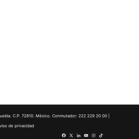
Puebla. C.P. 72810. México. Conmutador: 222 229 20 00 |
viso de privacidad
Facebook
X
LinkedIn
YouTube
Instagram
TikTok
Threads