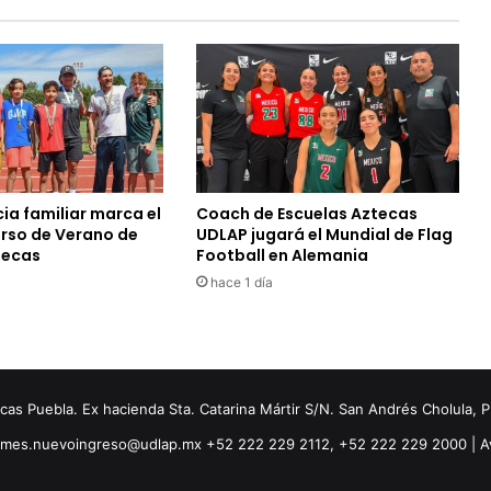
ia familiar marca el
Coach de Escuelas Aztecas
urso de Verano de
UDLAP jugará el Mundial de Flag
tecas
Football en Alemania
hace 1 día
s Puebla. Ex hacienda Sta. Catarina Mártir S/N. San Andrés Cholula, 
ormes.nuevoingreso@udlap.mx +52 222 229 2112, +52 222 229 2000 |
A