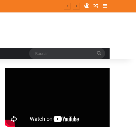
Log In
Random Article
Sidebar
Buscar