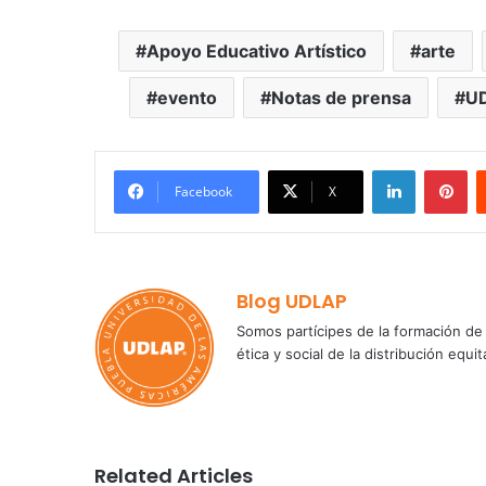
Apoyo Educativo Artístico
arte
evento
Notas de prensa
U
LinkedIn
Pi
Facebook
X
Blog UDLAP
Somos partícipes de la formación de 
ética y social de la distribución e
Related Articles