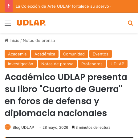
La Colección de Arte UDLAP fortalece su acervo con nuevas obras de artistas emergentes y consolidados
Menu
B
Inicio
/
Notas de prensa
Academia
Académica
Comunidad
Eventos
Investigación
Notas de prensa
Profesores
UDLAP
Académico UDLAP presenta
su libro "Cuarto de Guerra"
en foros de defensa y
diplomacia nacionales
Blog UDLAP
28 mayo, 2026
3 minutos de lectura