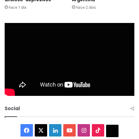
hace 1 día
hace 2 días
Social
Facebook
X
LinkedIn
YouTube
Instagram
TikTok
Thread