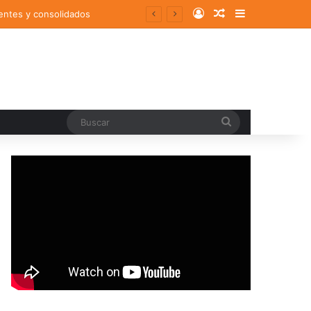
Log In
Random Article
Sidebar
entes y consolidados
Buscar