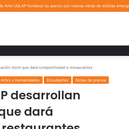
de Arte UDLAP fortalece su acervo con nuevas obras de artistas emerg
cación móvil que dará competitividad a restaurantes
 Artes y Humanidades
Estudiantes
Notas de prensa
P desarrollan
 que dará
 restaurantes