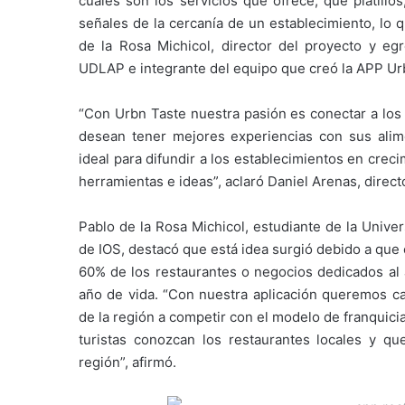
cuáles son los servicios que ofrece; qué platillo
señales de la cercanía de un establecimiento, lo qu
de la Rosa Michicol, director del proyecto y e
UDLAP e integrante del equipo que creó la APP Ur
“Con Urbn Taste nuestra pasión es conectar a los
desean tener mejores experiencias con sus ali
ideal para difundir a los establecimientos en cre
herramientas e ideas”, aclaró Daniel Arenas, direc
Pablo de la Rosa Michicol, estudiante de la Unive
de IOS, destacó que está idea surgió debido a que 
60% de los restaurantes o negocios dedicados al á
año de vida. “Con nuestra aplicación queremos ca
de la región a competir con el modelo de franquici
turistas conozcan los restaurantes locales y q
región”, afirmó.