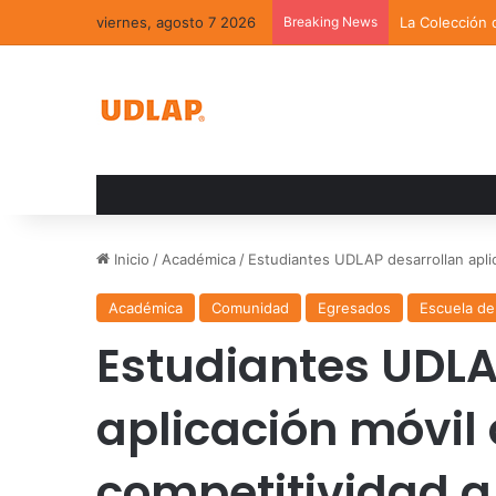
viernes, agosto 7 2026
Breaking News
La Colección 
Inicio
/
Académica
/
Estudiantes UDLAP desarrollan apli
Académica
Comunidad
Egresados
Escuela de
Estudiantes UDLA
aplicación móvil
competitividad a