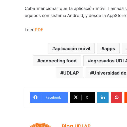
Cabe mencionar que la aplicación móvil llamada
equipos con sistema Android, y desde la AppStore 
Leer
PDF
aplicación móvil
apps
connecting food
egresados UDL
UDLAP
Universidad de
LinkedIn
Pi
Facebook
X
Blog UDLAP