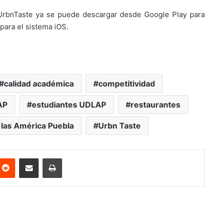
 UrbnTaste ya se puede descargar desde Google Play para
para el sistema iOS.
calidad académica
competitividad
AP
estudiantes UDLAP
restaurantes
 las América Puebla
Urbn Taste
nterest
Reddit
Share via Email
Print