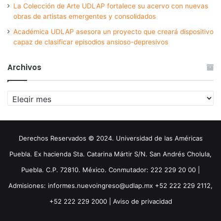
La Colección de Arte UDLAP fortalece su acervo con nuevas
obras de artistas emergentes y consolidados
Académica UDLAP asesora un proyecto que creará dispositivo
capaz de clasificar episodios ansioso-depresivos
Archivos
Archivos
Derechos Reservados © 2024. Universidad de las Américas
Puebla. Ex hacienda Sta. Catarina Mártir S/N. San Andrés Cholula,
Puebla. C.P. 72810. México. Conmutador: 222 229 20 00 |
Admisiones: informes.nuevoingreso@udlap.mx +52 222 229 2112,
+52 222 229 2000 |
Aviso de privacidad