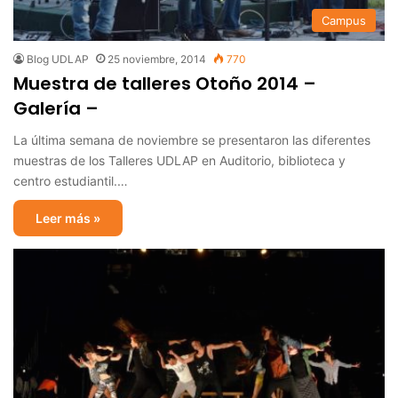
Campus
Blog UDLAP
25 noviembre, 2014
770
Muestra de talleres Otoño 2014 –
Galería –
La última semana de noviembre se presentaron las diferentes
muestras de los Talleres UDLAP en Auditorio, biblioteca y
centro estudiantil.…
Leer más »