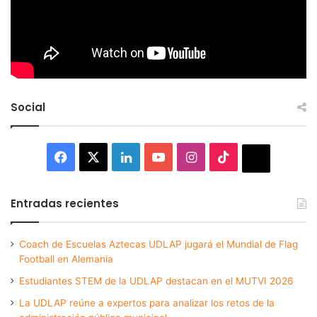
Social
Facebook
X
LinkedIn
YouTube
Instagram
TikTok
Thread
Entradas recientes
Coach de Escuelas Aztecas UDLAP jugará el Mundial de Flag
Football en Alemania
Estudiantes STEM de la UDLAP destacan en el MUTVI 2026
La UDLAP reúne a expertos para analizar los retos de la