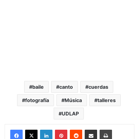
baile
canto
cuerdas
fotografía
Música
talleres
UDLAP
LinkedIn
Pinterest
Reddit
Share via Email
Print