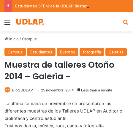
Estudiantes STEM de la UDLAP destacan en el MUTVI 2026
Menu
B
Inicio
/
Campus
Campus
Estudiantes
Eventos
fotografía
Galerías
Muestra de talleres Otoño
2014 – Galería –
Blog UDLAP
25 noviembre, 2014
Less than a minute
La última semana de noviembre se presentaron las
diferentes muestras de los Talleres UDLAP en Auditorio,
biblioteca y centro estudiantil.
Tuvimos danza, música, rock, canto y fotografía.