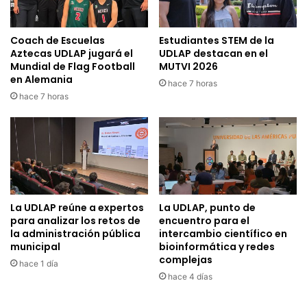
Coach de Escuelas
Estudiantes STEM de la
Aztecas UDLAP jugará el
UDLAP destacan en el
Mundial de Flag Football
MUTVI 2026
en Alemania
hace 7 horas
hace 7 horas
La UDLAP reúne a expertos
La UDLAP, punto de
para analizar los retos de
encuentro para el
la administración pública
intercambio científico en
municipal
bioinformática y redes
complejas
hace 1 día
hace 4 días