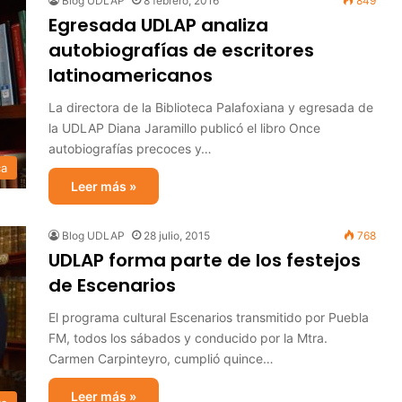
Blog UDLAP
8 febrero, 2016
849
Egresada UDLAP analiza
autobiografías de escritores
latinoamericanos
La directora de la Biblioteca Palafoxiana y egresada de
la UDLAP Diana Jaramillo publicó el libro Once
autobiografías precoces y…
ca
Leer más »
Blog UDLAP
28 julio, 2015
768
UDLAP forma parte de los festejos
de Escenarios
El programa cultural Escenarios transmitido por Puebla
FM, todos los sábados y conducido por la Mtra.
Carmen Carpinteyro, cumplió quince…
Leer más »