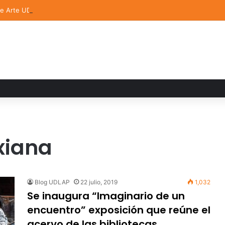
de Arte UDLAP fortalece su acervo con nuevas obras de artistas emerg
xiana
Blog UDLAP
22 julio, 2019
1,032
Se inaugura “Imaginario de un
encuentro” exposición que reúne el
acervo de las bibliotecas