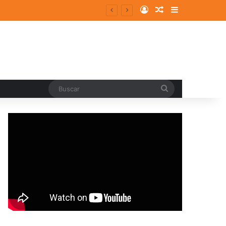
Log In
Random Article
Sidebar
entes y consolidados
Buscar