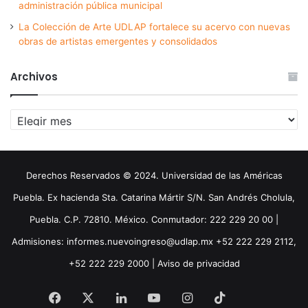
administración pública municipal
La Colección de Arte UDLAP fortalece su acervo con nuevas
obras de artistas emergentes y consolidados
Archivos
Archivos
Derechos Reservados © 2024. Universidad de las Américas
Puebla. Ex hacienda Sta. Catarina Mártir S/N. San Andrés Cholula,
Puebla. C.P. 72810. México. Conmutador: 222 229 20 00 |
Admisiones: informes.nuevoingreso@udlap.mx +52 222 229 2112,
+52 222 229 2000 |
Aviso de privacidad
Facebook
X
LinkedIn
YouTube
Instagram
TikTok
Threa