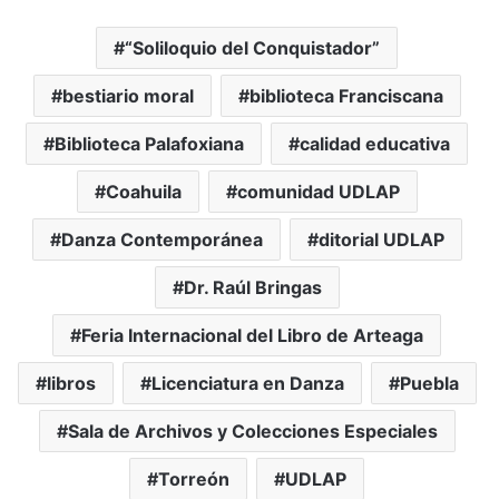
“Soliloquio del Conquistador”
bestiario moral
biblioteca Franciscana
Biblioteca Palafoxiana
calidad educativa
Coahuila
comunidad UDLAP
Danza Contemporánea
ditorial UDLAP
Dr. Raúl Bringas
Feria Internacional del Libro de Arteaga
libros
Licenciatura en Danza
Puebla
Sala de Archivos y Colecciones Especiales
Torreón
UDLAP