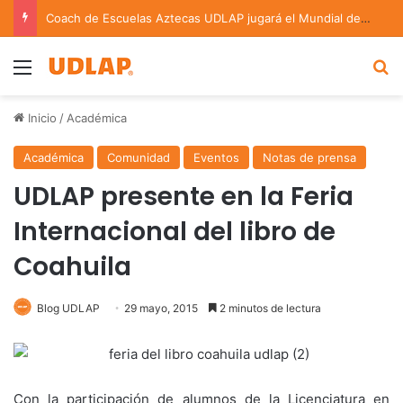
Coach de Escuelas Aztecas UDLAP jugará el Mundial de Flag Football en Alemania
Menu
B
Inicio
/
Académica
Académica
Comunidad
Eventos
Notas de prensa
UDLAP presente en la Feria
Internacional del libro de
Coahuila
Blog UDLAP
29 mayo, 2015
2 minutos de lectura
Con la participación de alumnos de la Licenciatura en