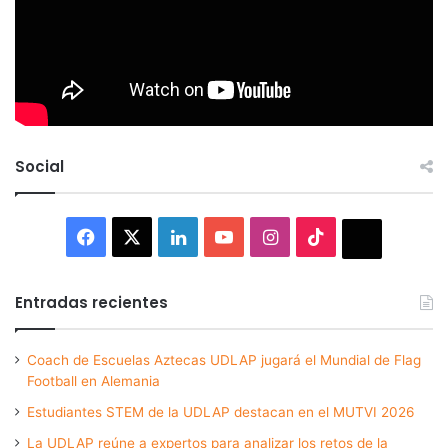
Social
Facebook
X
LinkedIn
YouTube
Instagram
TikTok
Thread
Entradas recientes
Coach de Escuelas Aztecas UDLAP jugará el Mundial de Flag
Football en Alemania
Estudiantes STEM de la UDLAP destacan en el MUTVI 2026
La UDLAP reúne a expertos para analizar los retos de la