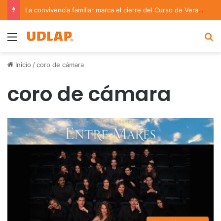
La convivencia familiar marca el cierre del Curso de Verano de Escuelas Aztecas
Menu
B
Inicio
/
coro de cámara
coro de cámara