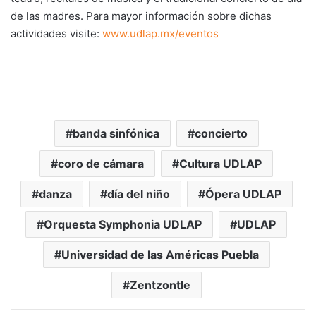
de las madres. Para mayor información sobre dichas
actividades visite:
www.udlap.mx/eventos
banda sinfónica
concierto
coro de cámara
Cultura UDLAP
danza
día del niño
Ópera UDLAP
Orquesta Symphonia UDLAP
UDLAP
Universidad de las Américas Puebla
Zentzontle