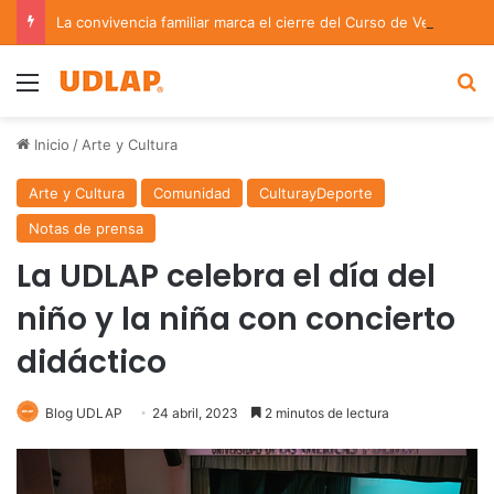
La convivencia familiar marca el cierre del Curso de Verano de Escuelas Aztecas
Menu
B
Inicio
/
Arte y Cultura
Arte y Cultura
Comunidad
CulturayDeporte
Notas de prensa
La UDLAP celebra el día del
niño y la niña con concierto
didáctico
Blog UDLAP
24 abril, 2023
2 minutos de lectura