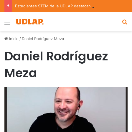
Estudiantes STEM de la UDLAP destacan en el MUTVI 2026
Menu
B
Inicio
/
Daniel Rodríguez Meza
Daniel Rodríguez
Meza