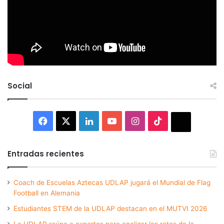
Social
Facebook
X
LinkedIn
YouTube
Instagram
TikTok
Thread
Entradas recientes
Coach de Escuelas Aztecas UDLAP jugará el Mundial de Flag
Football en Alemania
Estudiantes STEM de la UDLAP destacan en el MUTVI 2026
La UDLAP reúne a expertos para analizar los retos de la