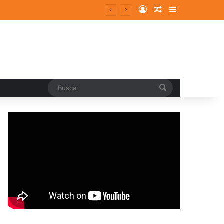
Log In
Random Article
Sidebar
Buscar