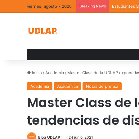
viernes, agosto 7 2026
Breaking News
Estudiantes 
Inicio
/
Academia
/
Master Class de la UDLAP expone las
Academia
Académica
Notas de prensa
Master Class de 
tendencias de di
Blog UDLAP
24 junio, 2021