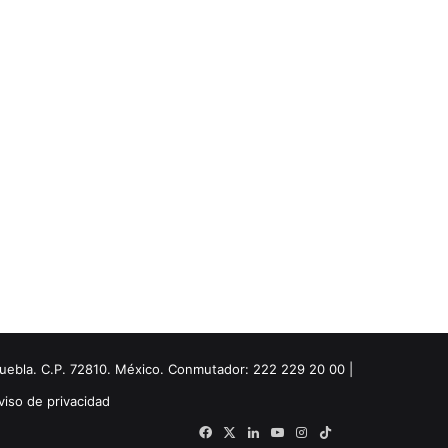
Puebla. C.P. 72810. México. Conmutador: 222 229 20 00 |
viso de privacidad
Facebook
X
LinkedIn
YouTube
Instagram
TikTok
Threads