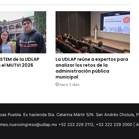
 STEM de la UDLAP
La UDLAP reúne a expertos para
 el MUTVI 2026
analizar los retos de la
administración pública
municipal
hace 2 días
s Puebla. Ex hacienda Sta. Catarina Mártir S/N. San Andrés Cholula, 
ormes.nuevoingreso@udlap.mx +52 222 229 2112, +52 222 229 2000 |
A