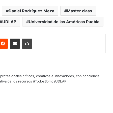
Daniel Rodríguez Meza
Master class
UDLAP
Universidad de las Américas Puebla
nterest
Reddit
Share via Email
Print
profesionales críticos, creativos e innovadores, con conciencia
quitativa de los recursos #TodosSomosUDLAP