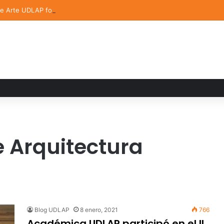
de Arte UDLAP fortalece su acervo con nuevas obras de artistas emerg
 Arquitectura
Blog UDLAP
8 enero, 2021
766
Académica UDLAP participó en el II