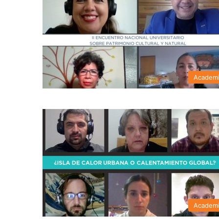
Academ
Academ