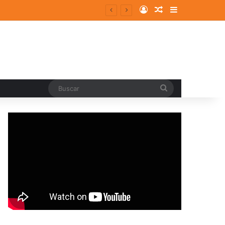
Log In
Random Article
Sidebar
entes y consolidados
Buscar