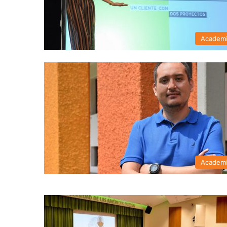
Academ
Academ