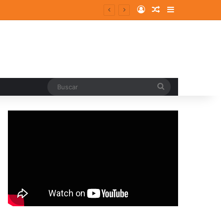
Log In
Random Article
Sidebar
Buscar