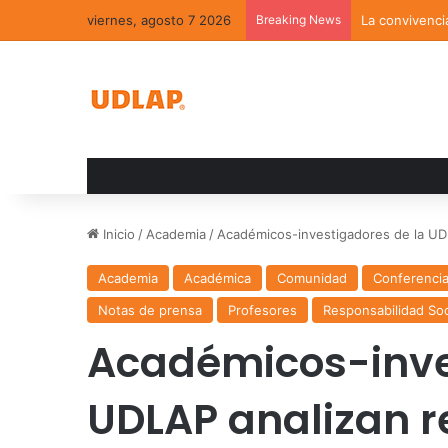
viernes, agosto 7 2026
Breaking News
La convivenci
Inicio
/
Academia
/
Académicos-investigadores de la UDLA
Academia
Académica
Comunidad
Conferenci
Notas de prensa
Profesores
Responsabilidad Soc
Académicos-inve
UDLAP analizan re