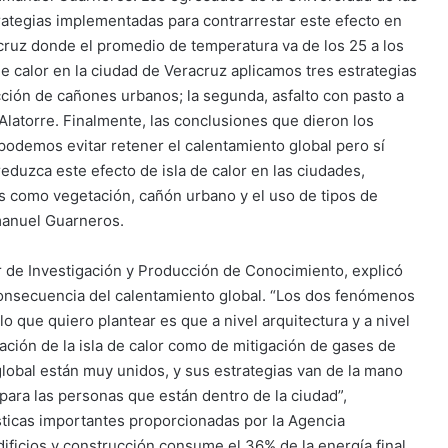
ategias implementadas para contrarrestar este efecto en
ruz donde el promedio de temperatura va de los 25 a los
de calor en la ciudad de Veracruz aplicamos tres estrategias
ucción de cañones urbanos; la segunda, asfalto con pasto a
 Alatorre. Finalmente, las conclusiones que dieron los
odemos evitar retener el calentamiento global pero sí
duzca este efecto de isla de calor en las ciudades,
s como vegetación, cañón urbano y el uso de tipos de
manuel Guarneros.
r de Investigación y Producción de Conocimiento, explicó
 consecuencia del calentamiento global. “Los dos fenómenos
 que quiero plantear es que a nivel arquitectura y a nivel
gación de la isla de calor como de mitigación de gases de
lobal están muy unidos, y sus estrategias van de la mano
 para las personas que están dentro de la ciudad”,
ticas importantes proporcionadas por la Agencia
edificios y construcción consume el 36% de la energía final