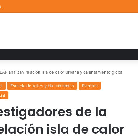
a familiar marca el cierre del Curso de Verano de Escuelas Aztecas
P analizan relación isla de calor urbana y calentamiento global
as
Escuela de Artes y Humanidades
Eventos
ial
stigadores de la
lación isla de calor