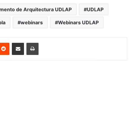
mento de Arquitectura UDLAP
UDLAP
bla
webinars
Webinars UDLAP
nterest
Reddit
Share via Email
Print