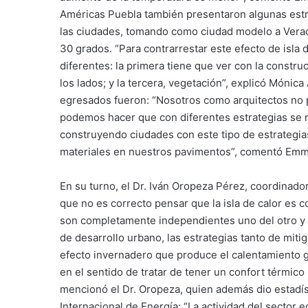
Américas Puebla también presentaron algunas estr
las ciudades, tomando como ciudad modelo a Verac
30 grados. “Para contrarrestar este efecto de isla 
diferentes: la primera tiene que ver con la constr
los lados; y la tercera, vegetación”, explicó Mónica
egresados fueron: “Nosotros como arquitectos no p
podemos hacer que con diferentes estrategias se re
construyendo ciudades con este tipo de estrategia
materiales en nuestros pavimentos”, comentó Em
En su turno, el Dr. Iván Oropeza Pérez, coordinado
que no es correcto pensar que la isla de calor es
son completamente independientes uno del otro y lo
de desarrollo urbano, las estrategias tanto de miti
efecto invernadero que produce el calentamiento g
en el sentido de tratar de tener un confort térmico
mencionó el Dr. Oropeza, quien además dio estadís
Internacional de Energía: “La actividad del sector 