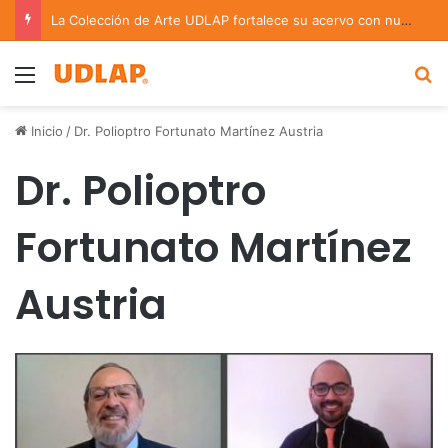
Académica UDLAP asesora un proyecto que creará dispositivo capaz de clasificar episodios ansioso-depresivos
Menu
B
Inicio
/
Dr. Polioptro Fortunato Martínez Austria
Dr. Polioptro
Fortunato Martínez
Austria