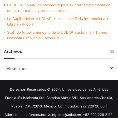
La UDLAP, punto de encuentro para el intercambio científico
en bioinformática y redes complejas
La Capilla del Arte UDLAP se suma a la Feria Internacional del
Libro en Puebla
Staff de futbol americano de la UDLAP asiste al 9.º Torneo
Nacional U17 y en el Tazón U19
Archivos
Archivos
Derechos Reservados © 2024. Universidad de las Américas
Puebla. Ex hacienda Sta. Catarina Mártir S/N. San Andrés Cholula,
Puebla. C.P. 72810. México. Conmutador: 222 229 20 00 |
Admisiones: informes.nuevoingreso@udlap.mx +52 222 229 2112,