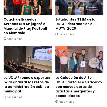
Coach de Escuelas
Estudiantes STEM de la
Aztecas UDLAP jugará el
UDLAP destacan en el
Mundial de Flag Football
MUTVI 2026
en Alemania
hace 4 días
hace 4 días
La UDLAP reúne a expertos
La Colección de Arte
para analizar los retos de
UDLAP fortalece su acervo
la administración pública
con nuevas obras de
municipal
artistas emergentes y
consolidados
hace 4 días
hace 4 días