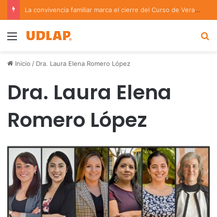
Coach de Escuelas Aztecas UDLAP jugará el Mundial de Flag Football en Alemania
Menu
B
Inicio
/
Dra. Laura Elena Romero López
Dra. Laura Elena
Romero López