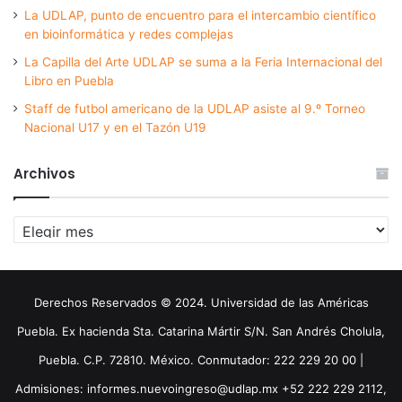
La UDLAP, punto de encuentro para el intercambio científico
en bioinformática y redes complejas
La Capilla del Arte UDLAP se suma a la Feria Internacional del
Libro en Puebla
Staff de futbol americano de la UDLAP asiste al 9.º Torneo
Nacional U17 y en el Tazón U19
Archivos
Archivos
Derechos Reservados © 2024. Universidad de las Américas
Puebla. Ex hacienda Sta. Catarina Mártir S/N. San Andrés Cholula,
Puebla. C.P. 72810. México. Conmutador: 222 229 20 00 |
Admisiones: informes.nuevoingreso@udlap.mx +52 222 229 2112,