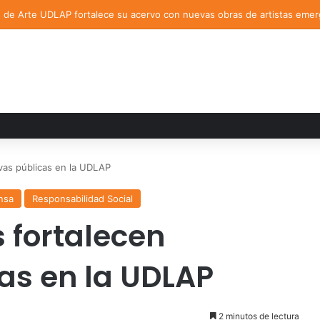
n de Arte UDLAP fortalece su acervo con nuevas obras de artistas eme
ivas públicas en la UDLAP
nsa
Responsabilidad Social
 fortalecen
cas en la UDLAP
2 minutos de lectura