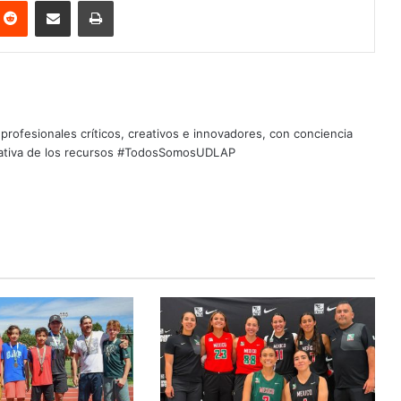
nterest
Reddit
Share via Email
Print
profesionales críticos, creativos e innovadores, con conciencia
quitativa de los recursos #TodosSomosUDLAP