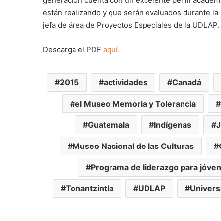
generación cuenta con un excelente perfil académi
están realizando y que serán evaluados durante la 
jefa de área de Proyectos Especiales de la UDLAP.
Descarga el PDF
aquí.
2015
actividades
Canadá
el Museo Memoria y Tolerancia
Guatemala
Indígenas
J
Museo Nacional de las Culturas
Programa de liderazgo para jóven
Tonantzintla
UDLAP
Univers