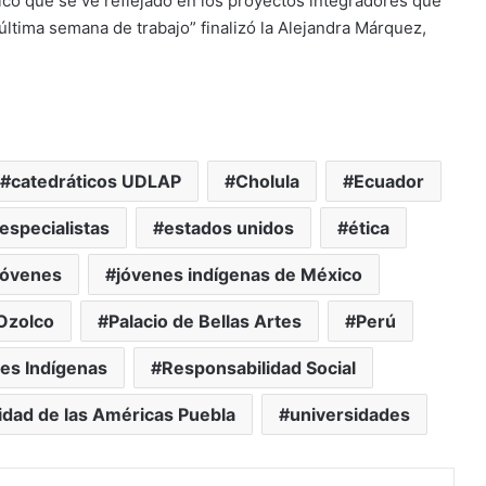
co que se ve reflejado en los proyectos integradores que
última semana de trabajo” finalizó la Alejandra Márquez,
catedráticos UDLAP
Cholula
Ecuador
especialistas
estados unidos
ética
óvenes
jóvenes indígenas de México
Ozolco
Palacio de Bellas Artes
Perú
es Indígenas
Responsabilidad Social
idad de las Américas Puebla
universidades