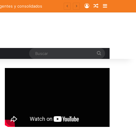
Log In
Random Article
Sidebar
rgentes y consolidados
Buscar