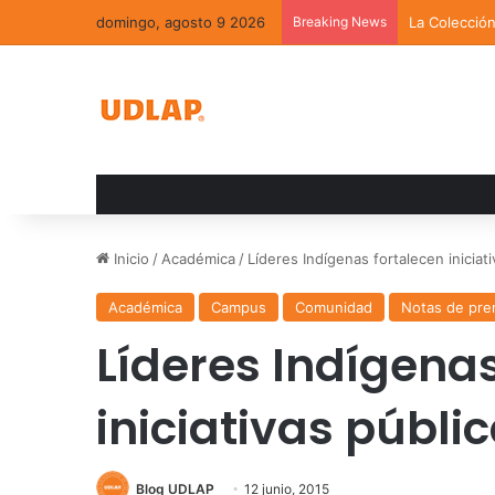
domingo, agosto 9 2026
Breaking News
La Colecció
Inicio
/
Académica
/
Líderes Indígenas fortalecen iniciat
Académica
Campus
Comunidad
Notas de pre
Líderes Indígenas
iniciativas públi
Blog UDLAP
12 junio, 2015