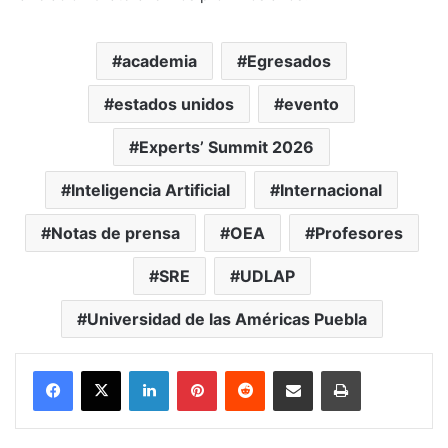
academia
Egresados
estados unidos
evento
Experts’ Summit 2026
Inteligencia Artificial
Internacional
Notas de prensa
OEA
Profesores
SRE
UDLAP
Universidad de las Américas Puebla
LinkedIn
Pinterest
Reddit
Share via Email
Print