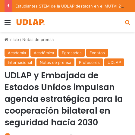
Estudiantes STEM de la UDLAP destacan en el MUTVI 2026
Menu
B
Inicio
/
Notas de prensa
Academia
Académica
Egresados
Eventos
Internacional
Notas de prensa
Profesores
UDLAP
UDLAP y Embajada de
Estados Unidos impulsan
agenda estratégica para la
cooperación bilateral en
seguridad hacia 2030